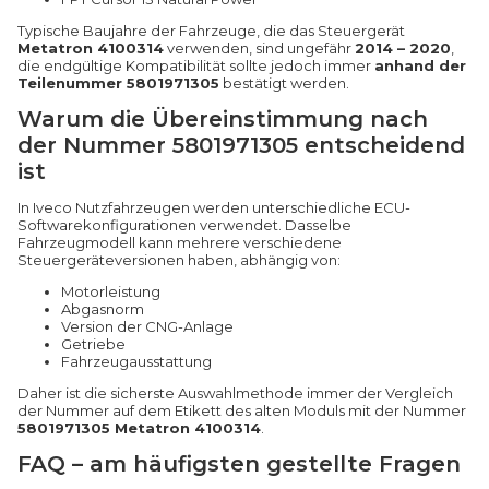
Typische Baujahre der Fahrzeuge, die das Steuergerät
Metatron 4100314
verwenden, sind ungefähr
2014 – 2020
,
die endgültige Kompatibilität sollte jedoch immer
anhand der
Teilenummer 5801971305
bestätigt werden.
Warum die Übereinstimmung nach
der Nummer 5801971305 entscheidend
ist
In Iveco Nutzfahrzeugen werden unterschiedliche ECU-
Softwarekonfigurationen verwendet. Dasselbe
Fahrzeugmodell kann mehrere verschiedene
Steuergeräteversionen haben, abhängig von:
Motorleistung
Abgasnorm
Version der CNG-Anlage
Getriebe
Fahrzeugausstattung
Daher ist die sicherste Auswahlmethode immer der Vergleich
der Nummer auf dem Etikett des alten Moduls mit der Nummer
5801971305 Metatron 4100314
.
FAQ – am häufigsten gestellte Fragen