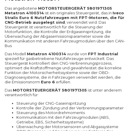
Das angebotene
MOTORSTEUERGERÄT 5801971305
Metatron 4100314
ist ein originales Steuergerät, das in
Iveco
Stralis Euro 6 Nutzfahrzeugen mit FPT-Motoren, die für
CNG-Betrieb ausgelegt sind
, verwendet wird. Das
Steuergerät ist verantwortlich für die Steuerung der
Motorfunktion, die Kontrolle der Erdgaseinspritzung, die
Überwachung der Abgasemissionsparameter sowie die
Kommunikation mit anderen Fahrzeugmodulen über den CAN-
Bus.
Das Modell
Metatron 4100314
wurde von
FPT Industrial
speziell für gasbetriebene Nutzfahrzeuge entwickelt. Das
Steuergerät kontrolliert den CNG-Verbrennungsprozess,
optimiert die Kraftstoffmenge und gewährleistet die korrekte
Funktion der Motorsicherheitssysteme sowie der OBD-
Diagnosesysteme, die in Fahrzeugen verwendet werden, die
die Emissionsnorm
Euro 6
erfüllen.
Das
MOTORSTEUERGERÄT 5801971305
ist unter anderem
verantwortlich für:
Steuerung der CNG-Gaseinspritzung
Kontrolle der Zündung und der Verbrennungsparameter
Steuerung des Motordrehmoments
Kommunikation mit den Fahrzeugmodulen (ABS,
Getriebe, EBS, Sicherheitssysteme)
Überwachung der Motorsensoren und Abgassysteme