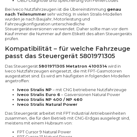
OBD-Diagnose und Speicherung von Fehlercodes
Bei Iveco Nutzfahrzeugen ist die Übereinstimmung
genau
nach Teilenummer
sehr wichtig. In vielen Stralis-Modellen
wurden je nach Baujahr, Motorleistung und
Fahrzeugkonfiguration unterschiedliche
Steuergeräteversionen verwendet. Daher sollte man vor dem
Kauf immer die Nummer auf dem Etikett des alten Steuergeräts
prüfen.
Kompatibilität – für welche Fahrzeuge
passt das Steuergerät 5801971305
Das Steuergerät
5801971305 Metatron 4100314
wird in
Iveco Nutzfahrzeugen eingesetzt, die mit FPT-Gasmotoren
ausgestattet sind. Es wird am häufigsten in folgenden Modellen
angetroffen:
Iveco Stralis NP
– mit CNG betriebene Nutzfahrzeuge
Iveco Stralis Euro 6
– Gasversionen Natural Power
Iveco Stralis NP 400 / NP 460
Iveco Stralis Natural Power
Das Steuergerät arbeitet mit FPT Industrial Antriebseinheiten
zusammen, die für den Betrieb mit CNG-Erdgas ausgelegt sind,
meistens mit einem Hubraum von:
FPT Cursor 9 Natural Power
FPT Cursor 13 Natural Power