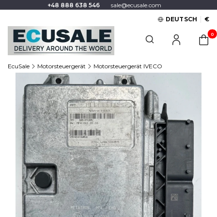
+48 888 638 546
sale@ecusale.com
DEUTSCH
€
Produ
Suchmaschine öffnen
EcuSale
Motorsteuergerät
Motorsteuergerät IVECO