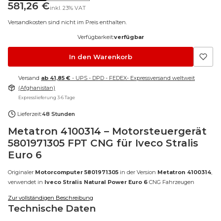
Preis
581,26 €
inkl.
23%
VAT
Versandkosten sind nicht im Preis enthalten.
Verfügbarkeit:
verfügbar
In den Warenkorb
Versand
ab 41,85 €
- UPS - DPD - FEDEX- Expressversand weltweit
(Afghanistan)
Expresslieferung 3-6 Tage
Lieferzeit:
48 Stunden
Metatron 4100314 – Motorsteuergerät
5801971305 FPT CNG für Iveco Stralis
Euro 6
Originaler
Motorcomputer 5801971305
in der Version
Metatron 4100314
,
verwendet in
Iveco Stralis Natural Power Euro 6
CNG Fahrzeugen
Zur vollständigen Beschreibung
Technische Daten