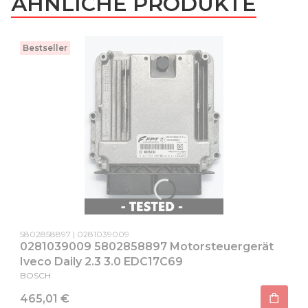
ÄHNLICHE PRODUKTE
Bestseller
Produktcode
Herstellercode
5802858897
0281039009
0281039009 5802858897 Motorsteuergerät
Iveco Daily 2.3 3.0 EDC17C69
HERSTELLER
BOSCH
Preis
465,01 €