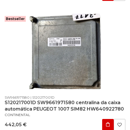
Bestseller
Código do produto
Código do fabricante
SW9661971580
S120217001D
S120217001D SW9661971580 centralina da caixa
automática PEUGEOT 1007 SIM82 HW640922780
FABRICANTE
CONTINENTAL
Preço
442,05 €