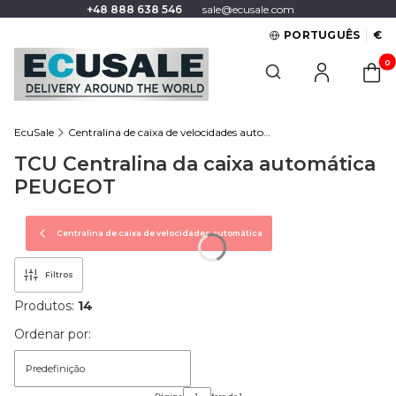
+48 888 638 546
sale@ecusale.com
PORTUGUÊS
€
Produt
Open search engine
EcuSale
Centralina de caixa de velocidades automática
TCU Centralina da caixa automática
PEUGEOT
Centralina de caixa de velocidades automática
Filtros
Produtos:
14
List of products
Ordenar por:
Predefinição