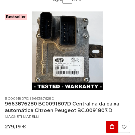
Página
fora de 1
Bestseller
Código do produto
Código do fabricante
BC0091807D
9663876280
9663876280 BC0091807D Centralina da caixa
automática Citroen Peugeot BC.0091807.D
FABRICANTE
MAGNETI MARELLI
Preço
279,19 €