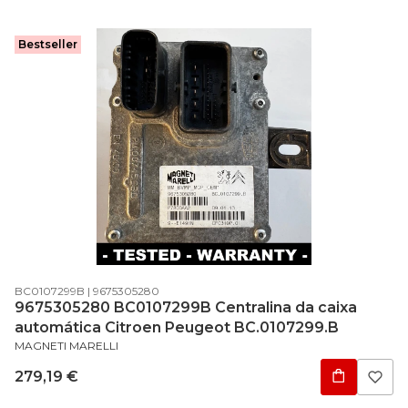
Bestseller
Código do produto
Código do fabricante
BC0107299B
9675305280
9675305280 BC0107299B Centralina da caixa
automática Citroen Peugeot BC.0107299.B
FABRICANTE
MAGNETI MARELLI
Preço
279,19 €