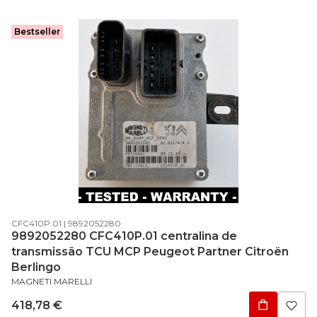
Bestseller
Código do produto
Código do fabricante
CFC410P.01
9892052280
9892052280 CFC410P.01 centralina de
transmissão TCU MCP Peugeot Partner Citroën
Berlingo
FABRICANTE
MAGNETI MARELLI
Preço
418,78 €