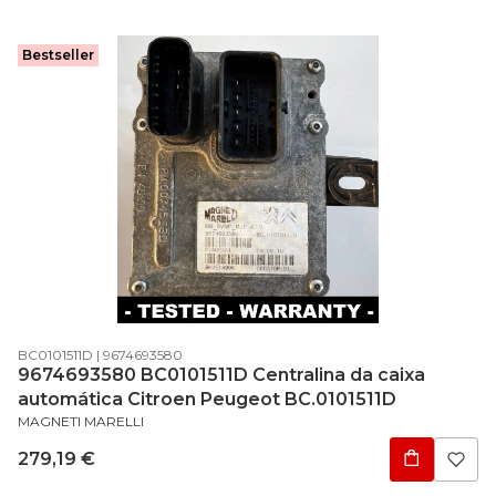
Bestseller
Código do produto
Código do fabricante
BC0101511D
9674693580
9674693580 BC0101511D Centralina da caixa
automática Citroen Peugeot BC.0101511D
FABRICANTE
MAGNETI MARELLI
Preço
279,19 €