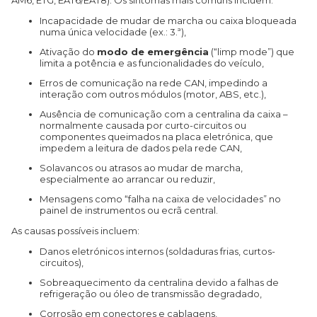
AM6, ETG, EAT6/EAT8). Os sintomas mais comuns incluem:
Incapacidade de mudar de marcha ou caixa bloqueada
numa única velocidade (ex.: 3.ª),
Ativação do
modo de emergência
(“limp mode”) que
limita a potência e as funcionalidades do veículo,
Erros de comunicação na rede CAN, impedindo a
interação com outros módulos (motor, ABS, etc.),
Ausência de comunicação com a centralina da caixa –
normalmente causada por curto-circuitos ou
componentes queimados na placa eletrónica, que
impedem a leitura de dados pela rede CAN,
Solavancos ou atrasos ao mudar de marcha,
especialmente ao arrancar ou reduzir,
Mensagens como “falha na caixa de velocidades” no
painel de instrumentos ou ecrã central.
As causas possíveis incluem:
Danos eletrónicos internos (soldaduras frias, curtos-
circuitos),
Sobreaquecimento da centralina devido a falhas de
refrigeração ou óleo de transmissão degradado,
Corrosão em conectores e cablagens,