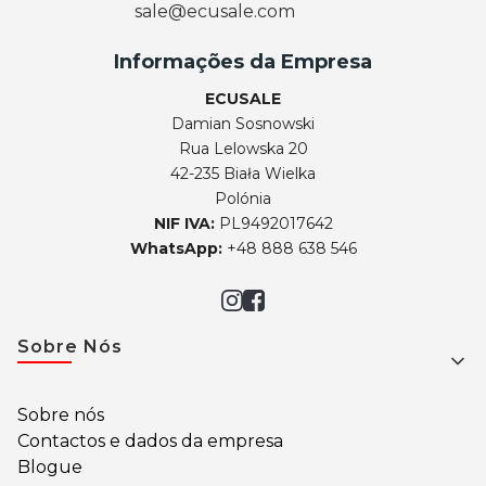
sale@ecusale.com
Informações da Empresa
ECUSALE
Damian Sosnowski
Rua Lelowska 20
42-235 Biała Wielka
Polónia
NIF IVA:
PL9492017642
WhatsApp:
+48 888 638 546
Footer menu
Sobre Nós
Sobre nós
Contactos e dados da empresa
Blogue