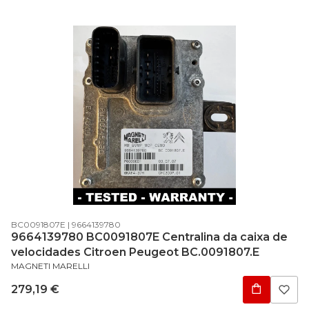
Código do produto
Código do fabricante
BC0091807E
9664139780
9664139780 BC0091807E Centralina da caixa de
velocidades Citroen Peugeot BC.0091807.E
FABRICANTE
MAGNETI MARELLI
Preço
279,19 €