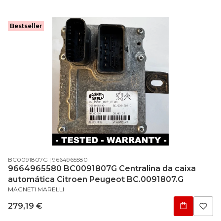
Bestseller
Código do produto
Código do fabricante
BC0091807G
9664965580
9664965580 BC0091807G Centralina da caixa
automática Citroen Peugeot BC.0091807.G
FABRICANTE
MAGNETI MARELLI
Preço
279,19 €