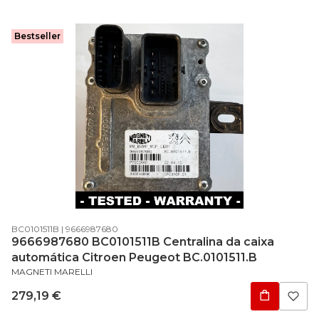
Bestseller
Código do produto
Código do fabricante
BC0101511B
9666987680
9666987680 BC0101511B Centralina da caixa
automática Citroen Peugeot BC.0101511.B
FABRICANTE
MAGNETI MARELLI
Preço
279,19 €