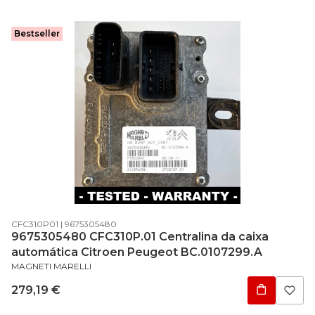
Bestseller
Código do produto
Código do fabricante
CFC310P01
9675305480
9675305480 CFC310P.01 Centralina da caixa
automática Citroen Peugeot BC.0107299.A
FABRICANTE
MAGNETI MARELLI
Preço
279,19 €