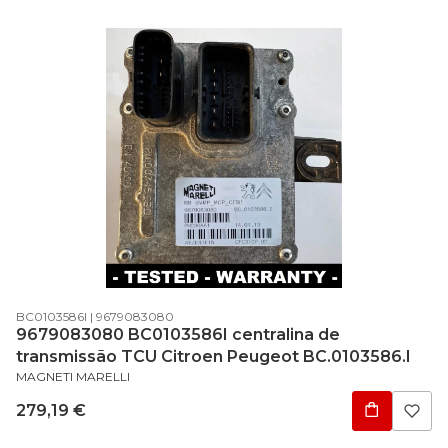
Código do produto
Código do fabricante
BC0103586I
9679083080
9679083080 BC0103586I centralina de
transmissão TCU Citroen Peugeot BC.0103586.I
FABRICANTE
MAGNETI MARELLI
Preço
279,19 €