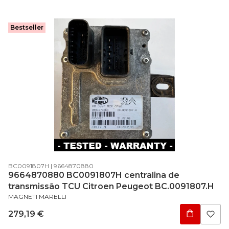
Bestseller
Código do produto
Código do fabricante
BC0091807H
9664870880
9664870880 BC0091807H centralina de
transmissão TCU Citroen Peugeot BC.0091807.H
FABRICANTE
MAGNETI MARELLI
Preço
279,19 €