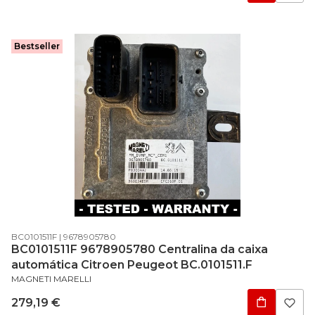
Bestseller
Código do produto
Código do fabricante
BC0101511F
9678905780
BC0101511F 9678905780 Centralina da caixa
automática Citroen Peugeot BC.0101511.F
FABRICANTE
MAGNETI MARELLI
Preço
279,19 €