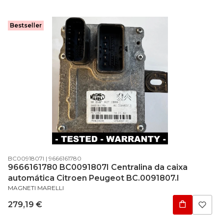
Bestseller
Código do produto
Código do fabricante
BC0091807I
9666161780
9666161780 BC0091807I Centralina da caixa
automática Citroen Peugeot BC.0091807.I
FABRICANTE
MAGNETI MARELLI
Preço
279,19 €