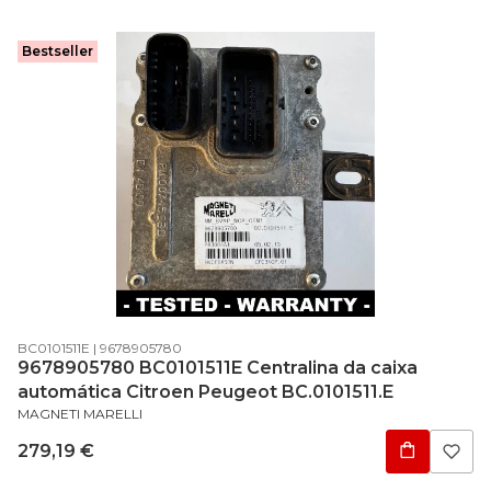
Bestseller
Código do produto
Código do fabricante
BC0101511E
9678905780
9678905780 BC0101511E Centralina da caixa
automática Citroen Peugeot BC.0101511.E
FABRICANTE
MAGNETI MARELLI
Preço
279,19 €