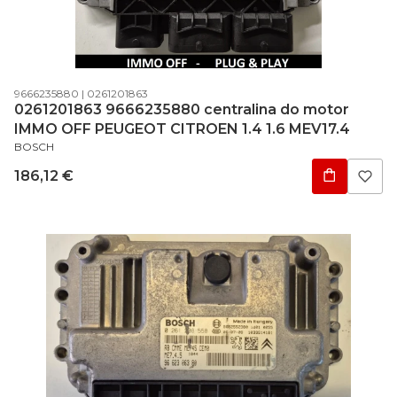
Código do produto
Código do fabricante
9666235880
0261201863
0261201863 9666235880 centralina do motor
IMMO OFF PEUGEOT CITROEN 1.4 1.6 MEV17.4
FABRICANTE
BOSCH
Preço
186,12 €