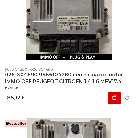
Código do produto
Código do fabricante
9666104280
0261S04690
0261S04690 9666104280 centralina do motor
IMMO OFF PEUGEOT CITROEN 1.4 1.6 MEV17.4
FABRICANTE
BOSCH
Preço
186,12 €
Bestseller