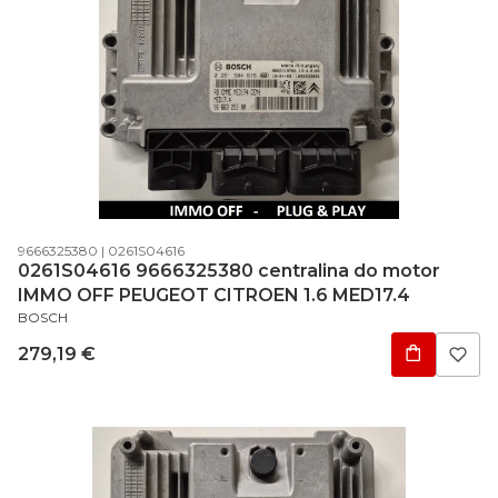
Código do produto
Código do fabricante
9666325380
0261S04616
0261S04616 9666325380 centralina do motor
IMMO OFF PEUGEOT CITROEN 1.6 MED17.4
FABRICANTE
BOSCH
Preço
279,19 €