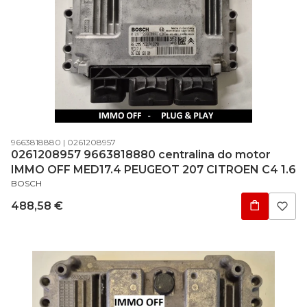
Código do produto
Código do fabricante
9663818880
0261208957
0261208957 9663818880 centralina do motor
IMMO OFF MED17.4 PEUGEOT 207 CITROEN C4 1.6
FABRICANTE
BOSCH
Preço
488,58 €