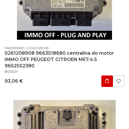
Código do produto
Código do fabricante
9663518680
0261208908
0261208908 9663518680 centralina do motor
IMMO OFF PEUGEOT CITROEN ME7.4.5
9652552380
FABRICANTE
BOSCH
Preço
93,06 €