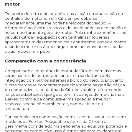
motor
Do ponto de vista prático, após a instalação ou atualização da
centralina do motor em um Citroën, percebe-se
imediatamente uma melhoria na resposta do veículo. A
diferença é notável na resposta do acelerador, na aceleração e
no comportamento geral do motor. Pela minha experiência, os
veículos Citroën equipados com centralinas modernas
apresentam um desempenho mais consistente, especialmente
quando o motor está sob carga, como ao arrancar em subidas
ou ao rebocar um peso.
Comparação com a concorrência
Comparando a centralina do motor da Citroën com sistemas
semelhantes de outros fabricantes, ela se destaca pela
integração com outros sistemas a bordo do veículo. Enquanto
outras marcas se concentram principalmente na gestão básica
do combustível, a centralina da Citroën vai além, oferecendo
funções adaptativas que garantem mudanças de marcha mais
suaves, controle de combustível mais preciso e melhor
resposta a condições ambientais, como altitude ou
temperatura.
Por exemplo, em comparação com as centralinas utilizadas em
modelos da Ford ou Peugeot, o sistema da Citroën é
geralmente considerado mais eficiente ao equilibrar potência e
consumo de combustível. Isso é especialmente evidente em