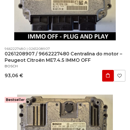
Código do produto
Código do fabricante
9662227480
0261208907
0261208907 / 9662227480 Centralina do motor –
Peugeot Citroën ME7.4.5 IMMO OFF
FABRICANTE
BOSCH
Preço
93,06 €
Bestseller