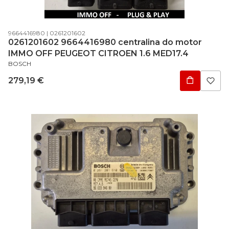
Código do produto
Código do fabricante
9664416980
0261201602
0261201602 9664416980 centralina do motor
IMMO OFF PEUGEOT CITROEN 1.6 MED17.4
FABRICANTE
BOSCH
Preço
279,19 €