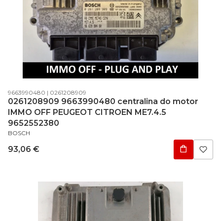
Código do produto
Código do fabricante
9663990480
0261208909
0261208909 9663990480 centralina do motor
IMMO OFF PEUGEOT CITROEN ME7.4.5
9652552380
FABRICANTE
BOSCH
Preço
93,06 €