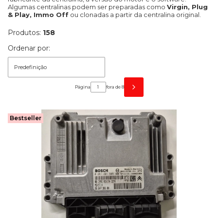
Algumas centralinas podem ser preparadas como
Virgin, Plug
& Play, Immo Off
ou clonadas a partir da centralina original.
Produtos:
158
List of products
Ordenar por:
Predefinição
Página
fora de 8
Next products
Bestseller