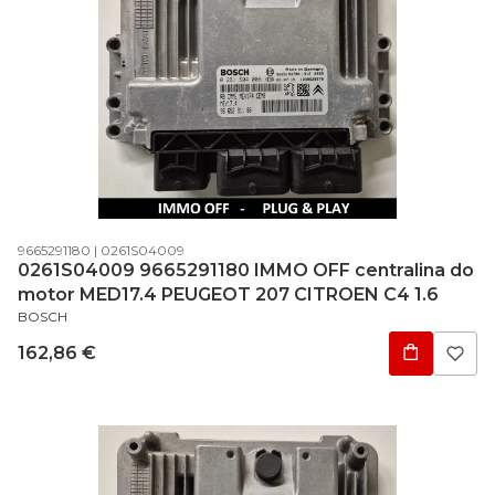
Código do produto
Código do fabricante
9665291180
0261S04009
0261S04009 9665291180 IMMO OFF centralina do
motor MED17.4 PEUGEOT 207 CITROEN C4 1.6
FABRICANTE
BOSCH
Preço
162,86 €