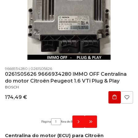
Código do produto
Código do fabricante
9666934280
0261S05626
0261S05626 9666934280 IMMO OFF Centralina
do motor Citroën Peugeot 1.6 VTi Plug & Play
FABRICANTE
BOSCH
Preço
174,49 €
Página
fora de 8
Go to the last page of pro
Centralina do motor (ECU) para Citroën