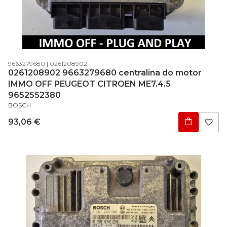
Código do produto
Código do fabricante
9663279680
0261208902
0261208902 9663279680 centralina do motor
IMMO OFF PEUGEOT CITROEN ME7.4.5
9652552380
FABRICANTE
BOSCH
Preço
93,06 €