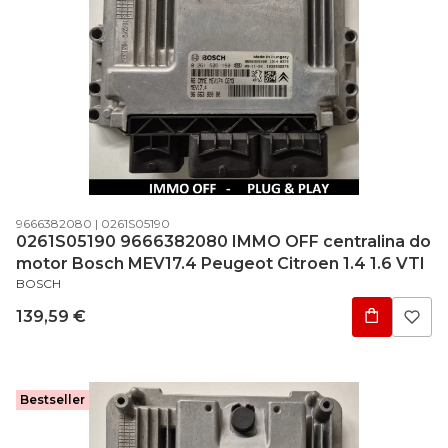
Código do produto
Código do fabricante
9666382080
0261S05190
0261S05190 9666382080 IMMO OFF centralina do
motor Bosch MEV17.4 Peugeot Citroen 1.4 1.6 VTI
FABRICANTE
BOSCH
Preço
139,59 €
Bestseller