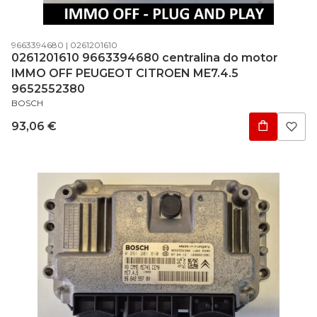
Código do produto
Código do fabricante
9663394680
0261201610
0261201610 9663394680 centralina do motor
IMMO OFF PEUGEOT CITROEN ME7.4.5
9652552380
FABRICANTE
BOSCH
Preço
93,06 €