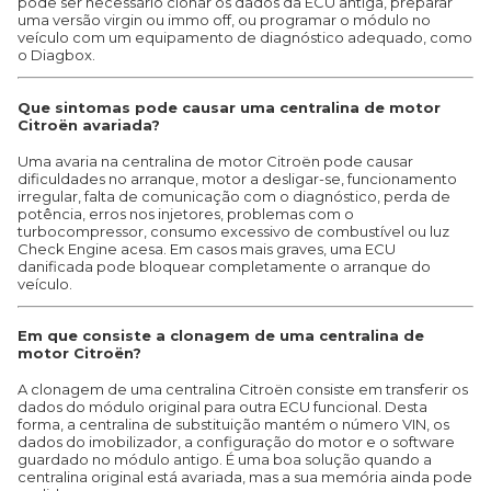
pode ser necessário clonar os dados da ECU antiga, preparar
uma versão virgin ou immo off, ou programar o módulo no
veículo com um equipamento de diagnóstico adequado, como
o Diagbox.
Que sintomas pode causar uma centralina de motor
Citroën avariada?
Uma avaria na centralina de motor Citroën pode causar
dificuldades no arranque, motor a desligar-se, funcionamento
irregular, falta de comunicação com o diagnóstico, perda de
potência, erros nos injetores, problemas com o
turbocompressor, consumo excessivo de combustível ou luz
Check Engine acesa. Em casos mais graves, uma ECU
danificada pode bloquear completamente o arranque do
veículo.
Em que consiste a clonagem de uma centralina de
motor Citroën?
A clonagem de uma centralina Citroën consiste em transferir os
dados do módulo original para outra ECU funcional. Desta
forma, a centralina de substituição mantém o número VIN, os
dados do imobilizador, a configuração do motor e o software
guardado no módulo antigo. É uma boa solução quando a
centralina original está avariada, mas a sua memória ainda pode