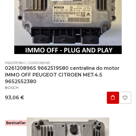
Código do produto
Código do fabricante
9662519580
0261208965
0261208965 9662519580 centralina do motor
IMMO OFF PEUGEOT CITROEN ME7.4.5
9652552380
FABRICANTE
BOSCH
Preço
93,06 €
Bestseller