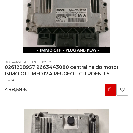
Código do produto
Código do fabricante
9663443080
0261208957
0261208957 9663443080 centralina do motor
IMMO OFF MED17.4 PEUGEOT CITROEN 1.6
FABRICANTE
BOSCH
Preço
488,58 €