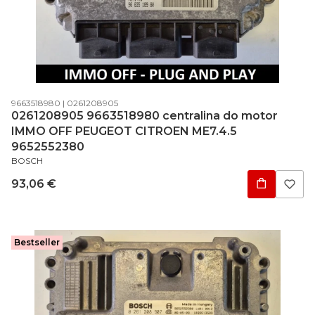
Código do produto
Código do fabricante
9663518980
0261208905
0261208905 9663518980 centralina do motor
IMMO OFF PEUGEOT CITROEN ME7.4.5
9652552380
FABRICANTE
BOSCH
Preço
93,06 €
Bestseller