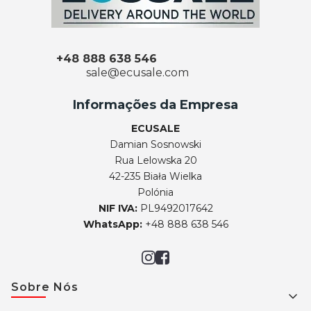
+48 888 638 546
sale@ecusale.com
Informações da Empresa
ECUSALE
Damian Sosnowski
Rua Lelowska 20
42-235 Biała Wielka
Polónia
NIF IVA:
PL9492017642
WhatsApp:
+48 888 638 546
Footer menu
Sobre Nós