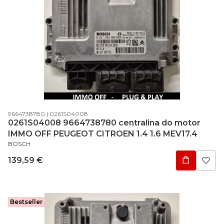
Código do produto
Código do fabricante
9664738780
0261S04008
0261S04008 9664738780 centralina do motor
IMMO OFF PEUGEOT CITROEN 1.4 1.6 MEV17.4
FABRICANTE
BOSCH
Preço
139,59 €
Bestseller