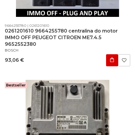
Código do produto
Código do fabricante
9664255780
0261201610
0261201610 9664255780 centralina do motor
IMMO OFF PEUGEOT CITROEN ME7.4.5
9652552380
FABRICANTE
BOSCH
Preço
93,06 €
Bestseller