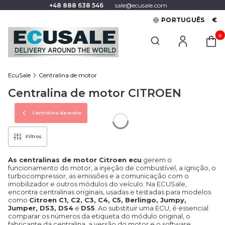
+48 888 638 546
sale@ecusale.com
PORTUGUÊS
€
Produt
Open search engine
EcuSale
Centralina de motor
Centralina de motor CITROEN
Centralina de motor
Filtros
As centralinas de motor Citroen ecu
gerem o
funcionamento do motor, a injeção de combustível, a ignição, o
turbocompressor, as emissões e a comunicação com o
imobilizador e outros módulos do veículo. Na ECUSale,
encontra centralinas originais, usadas e testadas para modelos
como
Citroen C1, C2, C3, C4, C5, Berlingo, Jumpy,
Jumper, DS3, DS4
e
DS5
. Ao substituir uma ECU, é essencial
comparar os números da etiqueta do módulo original, o
fabricante da centralina, a versão do motor e o software.