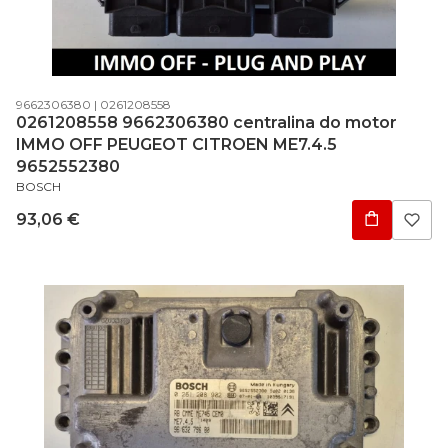
Código do produto
Código do fabricante
9662306380
0261208558
0261208558 9662306380 centralina do motor
IMMO OFF PEUGEOT CITROEN ME7.4.5
9652552380
FABRICANTE
BOSCH
Preço
93,06 €