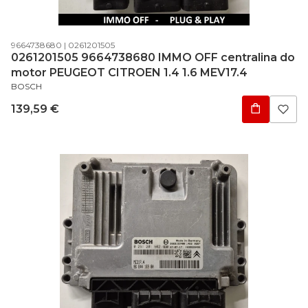
Código do produto
Código do fabricante
9664738680
0261201505
0261201505 9664738680 IMMO OFF centralina do
motor PEUGEOT CITROEN 1.4 1.6 MEV17.4
FABRICANTE
BOSCH
Preço
139,59 €